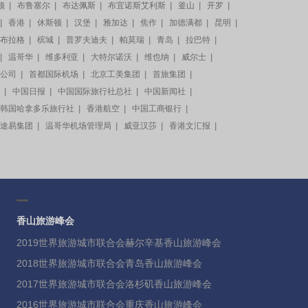
顿
|
布鲁塞尔
|
布达佩斯
|
布宜诺斯艾利斯
|
釜山
|
开罗
|
|
香港
|
休斯顿
|
汉堡
|
雅加达
|
焦作
|
加德满都
|
昆明
|
布拉格
|
槟城
|
普罗夫迪夫
|
帕莫瑞
|
青岛
|
拉巴特
|
|
温哥华
|
维多利亚
|
大特尔诺沃
|
维也纳
|
威尔士
|
公司
|
首都国际机场
|
北京工美集团
|
首旅集团
|
|
中国日报
|
中国国际旅行社总社
|
中国新闻社
|
韩国哈拿多乐旅行社
|
香港航空
|
中国工商银行
|
途易集团
|
温哥华机场管理局
|
威亚汉莎
|
香港文汇报
|
香山旅游峰会
2019世界旅游城市联合会赫尔辛基香山旅游峰会
2018世界旅游城市联合会青岛香山旅游峰会
2017世界旅游城市联合会洛杉矶香山旅游峰会
2016世界旅游城市联合会重庆香山旅游峰会