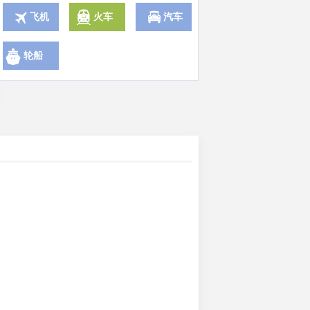
飞机
火车
汽车
轮船