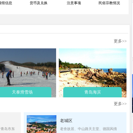
领馆信息
货币及兑换
注意事项
民俗宗教情况
更多>>
天泰滑雪场
青岛海滨
更多>>
老城区
于青岛市东
老舍故居、中山路天主堂、德国风情