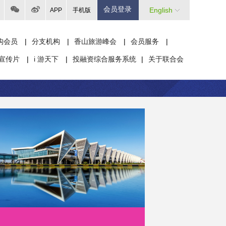
会员登录
English
APP
手机版
构会员
|
分支机构
|
香山旅游峰会
|
会员服务
|
宣传片
|
i 游天下
|
投融资综合服务系统
|
关于联合会