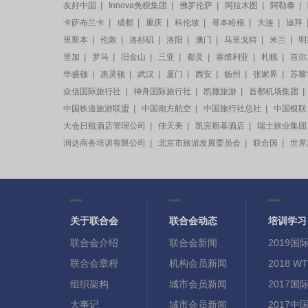
友好中国
|
Innova免税集团
|
佛罗伦萨
|
阿拉木图
|
阿勒泰
|
卡萨布兰卡
|
成都
|
重庆
|
科伦坡
|
哥本哈根
|
大连
|
迪拜
里斯本
|
伦敦
|
洛杉矶
|
洛阳
|
澳门
|
马里戈特
|
米兰
|
明
里加
|
罗马
|
旧金山
|
三亚
|
都灵
|
塞维利亚
|
札幌
|
首尔
华盛顿
|
惠灵顿
|
武汉
|
厦门
|
西安
|
扬州
|
张家界
|
苏黎
众信国际旅行社
|
神舟国际旅行社
|
凯撒旅游
|
首都机场集团
|
中国铁道旅游联盟
|
中国南方航空
|
中国旅行社总社
|
中国银联
大仓日航酒店管理公司
|
佳天美
|
凯宾斯基酒店
|
瑞士旅业集团
润达商务培训有限公司
|
北京市旅游发展委员会
|
联合国
|
世界
关于联合会
联合会动态
培训学习
联合会介绍
联合会新闻
2019
联合会章程
机构会员新闻
2018
组织架构
城市会员新闻
2017
大事记
城市会员新闻
2017