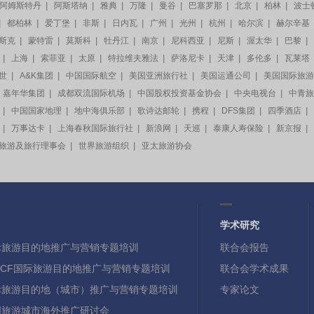
阿姆斯特丹
|
阿斯塔纳
|
雅典
|
万隆
|
曼谷
|
巴塞罗那
|
北京
|
柏林
|
波士
|
都柏林
|
爱丁堡
|
非斯
|
日内瓦
|
广州
|
光州
|
杭州
|
哈尔滨
|
赫尔辛基
斯克
|
蒙特雷
|
莫斯科
|
牡丹江
|
南京
|
尼科西亚
|
尼斯
|
渥太华
|
巴黎
|
|
上海
|
索菲亚
|
太原
|
特拉维夫雅法
|
萨洛尼卡
|
天津
|
多伦多
|
瓦莱塔
世
|
A&K集团
|
中国国际航空
|
美国亚洲旅行社
|
美国运通公司
|
美国国际旅游
嘉年华集团
|
成都双流国际机场
|
中国股权投资基金协会
|
中央电视台
|
中青旅
|
中国国家地理
|
地中海俱乐部
|
歌诗达邮轮
|
携程
|
DFS集团
|
四季酒店
|
|
万事达卡
|
上海春秋国际旅行社
|
新浪网
|
天巡
|
泰康人寿保险
|
新京报
|
旅游及旅行理事会
|
世界旅游组织
|
亚太旅游协会
学术研究
国际旅游目的地推广与营销专题培训
联合会报告
 WTCF国际旅游目的地推广与营销专题培训
联合会学术成果
国际旅游目的地（城市）推广与营销专题培训
专家论文
中国旅游城市海外推广研讨会