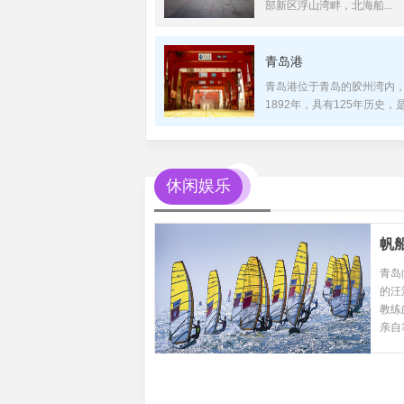
部新区浮山湾畔，北海船...
青岛港
青岛港位于青岛的胶州湾内
1892年，具有125年历史，是.
休闲娱乐
帆
青岛
的汪
教练
亲自